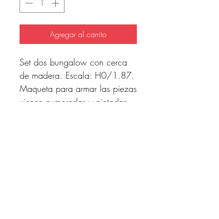
Agregar al carrito
Set dos bungalow con cerca
de madera. Escala: H0/1.87.
Maqueta para armar las piezas
vienen numeradas y pintadas
en 7 colores
diferentes.Contiene manual
instrucciones muy
intuitivo.Medidas de los
bungalow: Ancho 3,4 cm x
largo 4,5 cm x Alto 3,7
cm.Cerca de madera: 46 cm
lineales.Laser cut system