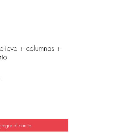
relieve + columnas +
nto
Precio
S
regar al carrito