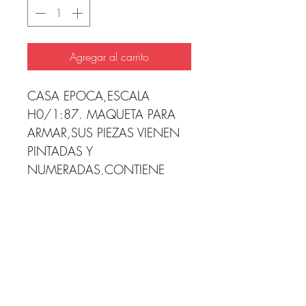
Agregar al carrito
CASA EPOCA,ESCALA
H0/1:87. MAQUETA PARA
ARMAR,SUS PIEZAS VIENEN
PINTADAS Y
NUMERADAS,CONTIENE
MANUAL DE
INSTRUCCIONES,COMPATIBL
E CON LINEA
NACIONAL.MEDIDAS
ANCHO 10,5CM LARGO
14CM ALTO
7CM..PEGAMENTO