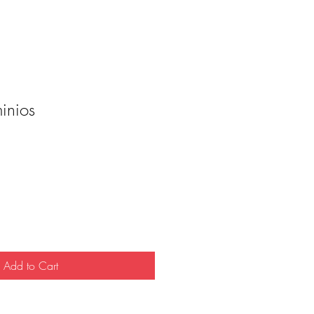
inios
rice
Add to Cart